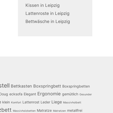
Kissen in Leipzig
Lattenroste in Leipzig
Bettwäsche in Leipzig
tell
Bettkasten
Boxspringbett
Boxspringbetten
Ergonomie
Doug
ecksofa
Elegant
gemütlich
Gesunder
e
Liege
klein
Lattenrost
Leder
Komfort
Massivholbett
zbett
Matratze
metallfrei
Massivholzbetten
Matratzen