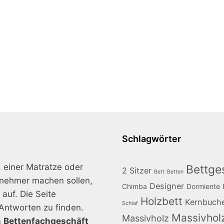
Schlagwörter
, einer Matratze oder
Bettges
2 Sitzer
Bett
Betten
enehmer machen sollen,
Designer
Chimba
Dormiente
auf. Die Seite
Holzbett
Kernbuch
Schlaf
Antworten zu finden.
Massivhol
Massivholz
m
Bettenfachgeschäft