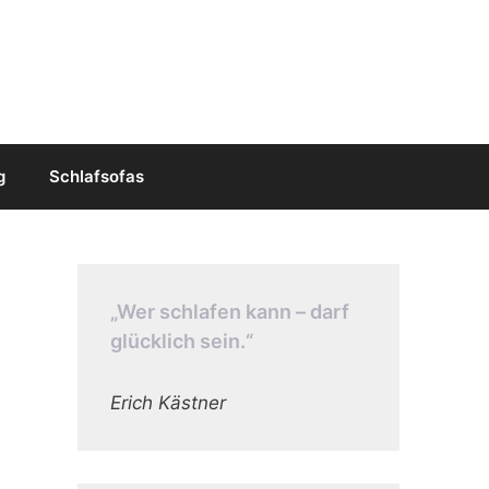
g
Schlafsofas
„Wer schlafen kann – darf
glücklich sein.“
Erich Kästner