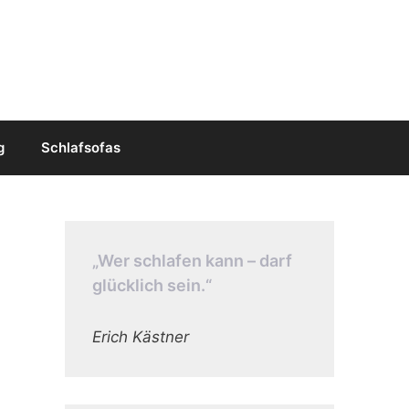
g
Schlafsofas
„Wer schlafen kann – darf
glücklich sein.“
Erich Kästner