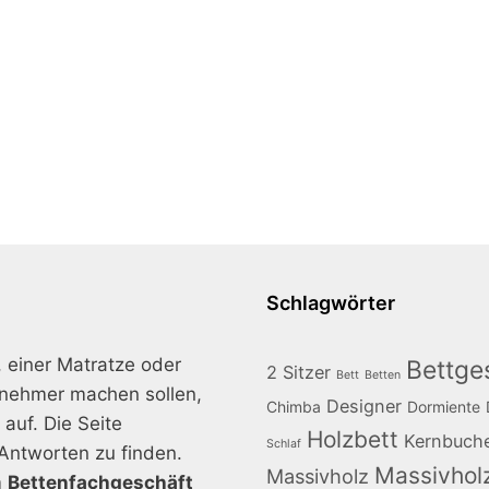
Schlagwörter
, einer Matratze oder
Bettges
2 Sitzer
Bett
Betten
enehmer machen sollen,
Designer
Chimba
Dormiente
auf. Die Seite
Holzbett
Kernbuch
Schlaf
Antworten zu finden.
Massivhol
Massivholz
m
Bettenfachgeschäft