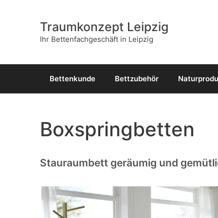
Zum
Inhalt
Traumkonzept Leipzig
springen
Ihr Bettenfachgeschäft in Leipzig
Bettenkunde
Bettzubehör
Naturprod
Boxspringbetten
Stauraumbett geräumig und gemütl