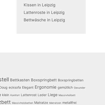
Kissen in Leipzig
Lattenroste in Leipzig
Bettwäsche in Leipzig
tell
Bettkasten
Boxspringbett
Boxspringbetten
Ergonomie
Doug
ecksofa
Elegant
gemütlich
Gesunder
e
Liege
klein
Lattenrost
Leder
Komfort
Massivholbett
zbett
Matratze
metallfrei
Massivholzbetten
Matratzen