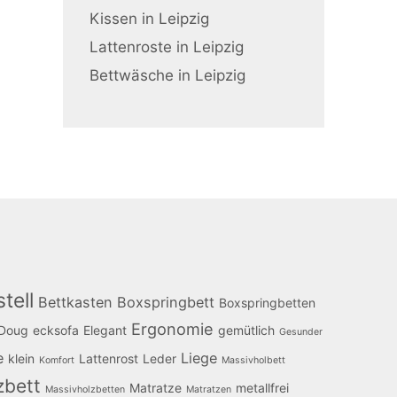
Kissen in Leipzig
Lattenroste in Leipzig
Bettwäsche in Leipzig
tell
Bettkasten
Boxspringbett
Boxspringbetten
Ergonomie
Doug
ecksofa
Elegant
gemütlich
Gesunder
e
Liege
klein
Lattenrost
Leder
Komfort
Massivholbett
zbett
Matratze
metallfrei
Massivholzbetten
Matratzen