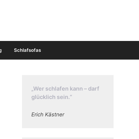
g
Schlafsofas
„Wer schlafen kann – darf
glücklich sein.“
Erich Kästner