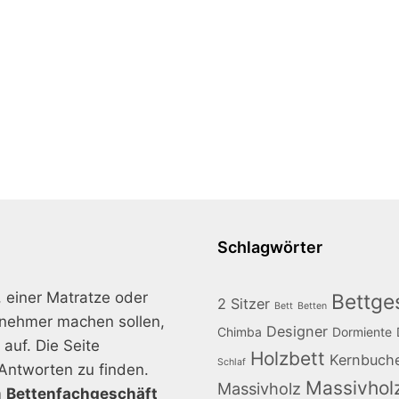
Schlagwörter
, einer Matratze oder
Bettges
2 Sitzer
Bett
Betten
enehmer machen sollen,
Designer
Chimba
Dormiente
auf. Die Seite
Holzbett
Kernbuch
Schlaf
Antworten zu finden.
Massivhol
Massivholz
m
Bettenfachgeschäft