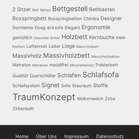
Bettgestell
2 Sitzer
Bettkasten
Bett
Betten
Boxspringbett
Designer
Boxspringbetten
Chimba
Ergonomie
Dormiente
Doug
ecksofa
Elegant
Holzbett
Kernbuche
gemütlich
klein
Gesunder Schlaf
Liege
Lattenrost
Leder
Komfort
Massivholbett
Massivholzbett
Massivholz
Massivholzbetten
Matratze
metallfrei
Polsterbett
Matratzen
Motorlattenrost
Schlafsofa
Schlafen
Qualität
Querschläfer
Signet
Stoffe
Schlafsystem
Sofa
Stauraum
TraumKonzept
Wolkenweich
Zirbe
Zirbenbett
Home
Über Uns
Impressum
Datenschutz